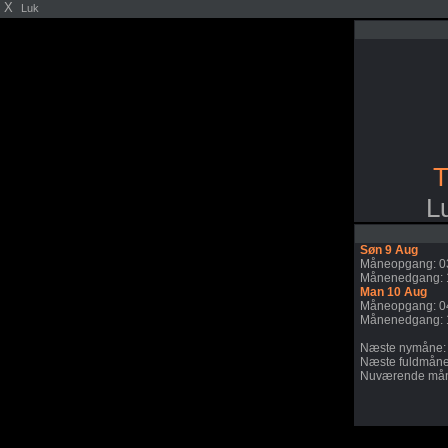
X
Luk
T
L
Søn 9 Aug
Måneopgang: 0
Månenedgang: 
Man 10 Aug
Måneopgang: 0
Månenedgang: 
Næste nymåne: 
Næste fuldmåne
Nuværende mån