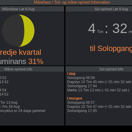
Månefase / Sol- og måne op/ned Information
Månefase Lør 8 Aug
Sol op/ned Lør 8 Aug
4
: 32
Tim
m
til Solopgan
redje kvartal
uminans
31%
Måne op/ned info
Sol op/ned info
I dag
:
3:52
Solopgang 06:58
13:42
Dagslys 10 Tim 45 min (+ 01 min 32 sek 
Solnedgang 17:44
4:54
Mørke 13 Tim 13 min (- 01 min 32 sek )
14:52
I morgen
:
Tor 13 Aug
Solopgang 06:57
: Fre 28 Aug
Dagslys 10 Tim 47 min (+ 01 min 32 sek 
ecyklus er 24 dage gammel
Solnedgang 17:45