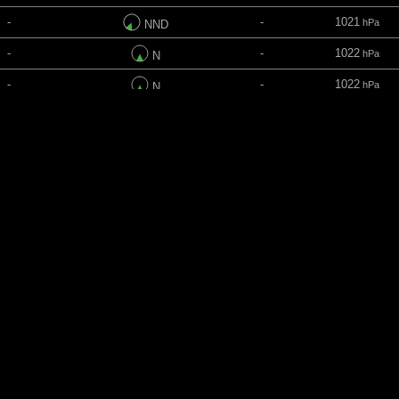
-
-
1021
hPa
NND
-
-
1022
hPa
N
-
-
1022
hPa
N
-
-
1022
hPa
N
-
-
1023
hPa
N
-
-
1023
hPa
N
-
-
1023
hPa
NNA
Δεδομένα από: www.aerisweather.com