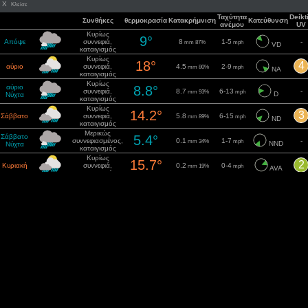
X
Κλείσε
Ταχύτητα
Deíkt
Συνθήκες
θερμοκρασία
Κατακρήμνιση
Κατεύθυνση
ανέμου
UV
Κυρίως
9°
Απόψε
συννεφιά,
8
1-5
-
mm 87%
mph
VD
καταιγισμός
Κυρίως
18°
4
αύριο
συννεφιά,
4.5
2-9
mm 80%
mph
NA
καταιγισμός
Κυρίως
αύριο
8.8°
συννεφιά,
8.7
6-13
-
mm 93%
mph
D
Νύχτα
καταιγισμός
Κυρίως
14.2°
3
Σάββατο
συννεφιά,
5.8
6-15
mm 89%
mph
ND
καταιγισμός
Μερικώς
Σάββατο
5.4°
συννεφιασμένος,
0.1
1-7
-
mm 34%
mph
NND
Νύχτα
καταιγισμός
Κυρίως
15.7°
2
Κυριακή
συννεφιά,
0.2
0-4
mm 19%
mph
AVA
καταιγισμός
Κυρίως
Κυριακή
8°
συννεφιά,
7.3
2-5
-
mm 81%
mph
DVD
Νύχτα
καταιγισμός
Μερικώς
15.6°
4
Δευτέρα
συννεφιασμένος,
8
5-16
mm 81%
mph
DVD
καταιγισμός
Μερικώς
Δευτέρα
4.7°
συννεφιασμένος,
0.7
0-7
-
mm 38%
mph
NND
Νύχτα
καταιγισμός
Μερικώς
16.4°
0
Τρίτη
συννεφιασμένος,
0.1
2-10
mm 15%
mph
A
καταιγισμός
4°
Τρίτη
Μερικώς
0
-
0-2
mph
NND
Νύχτα
συννεφιασμένος